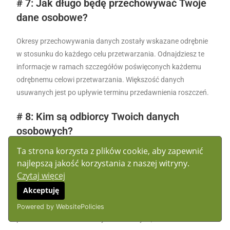
# 7: Jak długo będę przechowywać Twoje
dane osobowe?
Okresy przechowywania danych zostały wskazane odrębnie
w stosunku do każdego celu przetwarzania. Odnajdziesz te
informacje w ramach szczegółów poświęconych każdemu
odrębnemu celowi przetwarzania. Większość danych
usuwanych jest po upływie terminu przedawnienia roszczeń.
# 8: Kim są odbiorcy Twoich danych
osobowych?
Ta strona korzysta z plików cookie, aby zapewnić
Zaryzykuję stwierdzenie, że współczesny biznes nie jest w
najlepszą jakość korzystania z naszej witryny.
stanie obejść się bez usług świadczonych przez podmioty
Czytaj więcej
trzecie. Ja również z takich usług korzystam. Część z tych
Akceptuję
usług wiąże się z przetwarzaniem Twoich danych
osobowych. Zewnętrzni usługodawcy, którzy biorą udział w
Powered by WebsitePolicies
przetwarzaniu Twoich danych osobowych, to: