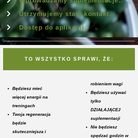
Wprowadzamy suplementacje..
Utrzymujemy stały kontakt.
Dostęp do aplikacji..
TO WSZYSTKO SPRAWI, ŻE:
robieniem wagi
Będziesz mieć
Będziesz używać
więcej energii na
tylko
treningach
DZIAŁAJĄCEJ
Twoja regeneracja
suplementacji
będzie
Nie będziesz
skuteczniejsza i
spędzać godzin w