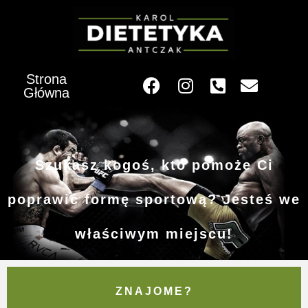
Strona
Główna
Szukasz kogoś, kto pomoże Ci
poprawić formę sportową? Jesteś we
właściwym miejscu!
ZNAJOME?