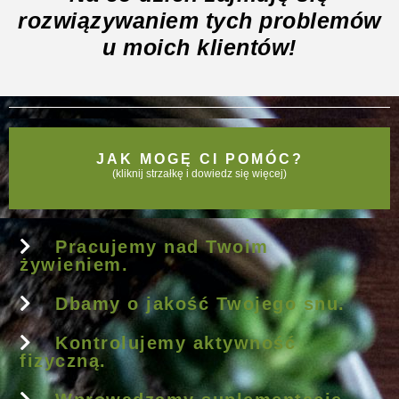
rozwiązywaniem tych problemów
u moich klientów!
JAK MOGĘ CI POMÓC?
(kliknij strzałkę i dowiedz się więcej)
Pracujemy nad Twoim
żywieniem.
Dbamy o jakość Twojego snu.
Kontrolujemy aktywność
fizyczną.