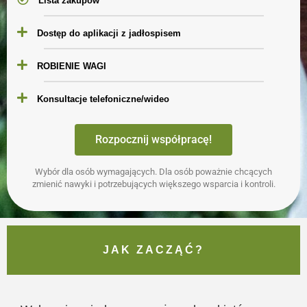
Lista zakupów
Dostęp do aplikacji z jadłospisem
ROBIENIE WAGI
Konsultacje telefoniczne/wideo
Rozpocznij współpracę!
Wybór dla osób wymagających. Dla osób poważnie chcących
zmienić nawyki i potrzebujących większego wsparcia i kontroli.
JAK ZACZĄĆ?