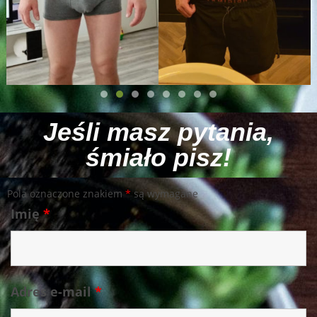
Jeśli masz pytania,
śmiało pisz!
Pola oznaczone znakiem
*
są wymagane
Imię
*
Adres e-mail
*